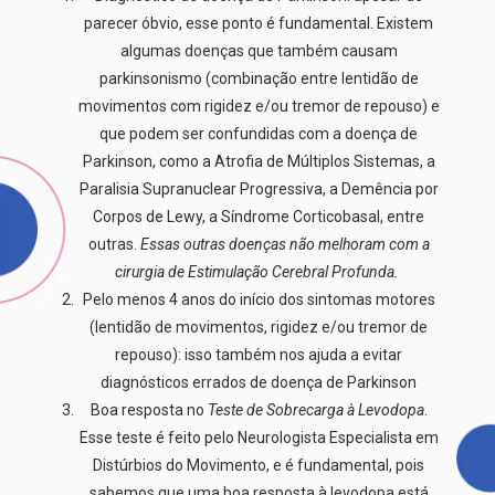
parecer óbvio, esse ponto é fundamental. Existem
algumas doenças que também causam
parkinsonismo (combinação entre lentidão de
movimentos com rigidez e/ou tremor de repouso) e
que podem ser confundidas com a doença de
Parkinson, como a Atrofia de Múltiplos Sistemas, a
Paralisia Supranuclear Progressiva, a Demência por
Corpos de Lewy, a Síndrome Corticobasal, entre
outras.
Essas outras doenças não melhoram com a
cirurgia de Estimulação Cerebral Profunda.
Pelo menos 4 anos do início dos sintomas motores
(lentidão de movimentos, rigidez e/ou tremor de
repouso): isso também nos ajuda a evitar
diagnósticos errados de doença de Parkinson
Boa resposta no
Teste de
Sobrecarga à
Levodopa
.
Esse teste é feito pelo Neurologista Especialista em
Distúrbios do Movimento, e é fundamental, pois
sabemos que uma boa resposta à levodopa está