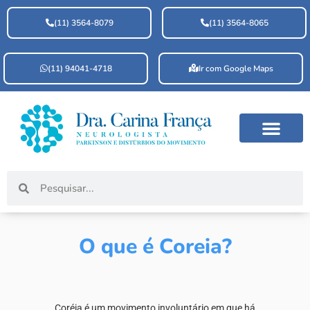
(11) 3564-8079
(11) 3564-8065
(11) 94041-4718
Ir com Google Maps
O que é Coreia?
Coréia é um movimento involuntário em que há