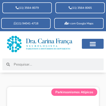
(11) 3564-8079
(11) 3564-8065
(11) 94041-4718
Ir com Google Maps
Como posso ajudar
Parkinsonismos Atípicos